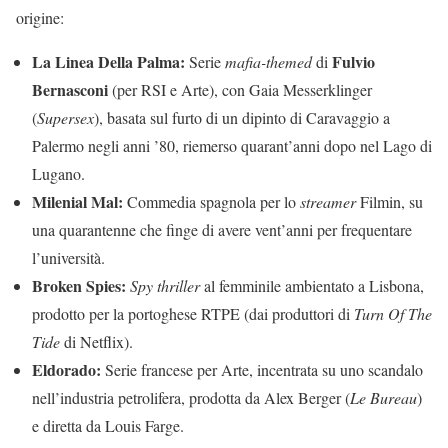
origine:
La Linea Della Palma:
Fulvio
Serie
mafia-themed
di
Bernasconi
(per RSI e Arte), con Gaia Messerklinger
(
Supersex
), basata sul furto di un dipinto di Caravaggio a
Palermo negli anni ’80, riemerso quarant’anni dopo nel Lago di
Lugano.
Milenial Mal:
Commedia spagnola per lo
streamer
Filmin, su
una quarantenne che finge di avere vent’anni per frequentare
l’università.
Broken Spies:
Spy thriller
al femminile ambientato a Lisbona,
prodotto per la portoghese RTPE (dai produttori di
Turn Of The
Tide
di Netflix).
Eldorado:
Serie francese per Arte, incentrata su uno scandalo
nell’industria petrolifera, prodotta da Alex Berger (
Le Bureau
)
e diretta da Louis Farge.