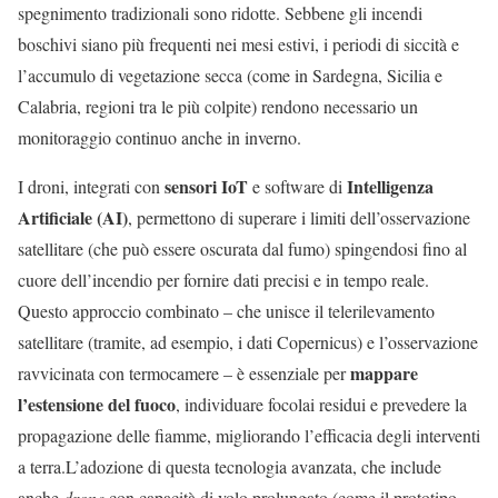
spegnimento tradizionali sono ridotte. Sebbene gli incendi
boschivi siano più frequenti nei mesi estivi, i periodi di siccità e
l’accumulo di vegetazione secca (come in Sardegna, Sicilia e
Calabria, regioni tra le più colpite) rendono necessario un
monitoraggio continuo anche in inverno.
sensori IoT
Intelligenza
I droni, integrati con
e software di
Artificiale (AI)
, permettono di superare i limiti dell’osservazione
satellitare (che può essere oscurata dal fumo) spingendosi fino al
cuore dell’incendio per fornire dati precisi e in tempo reale.
Questo approccio combinato – che unisce il telerilevamento
satellitare (tramite, ad esempio, i dati Copernicus) e l’osservazione
mappare
ravvicinata con termocamere – è essenziale per
l’estensione del fuoco
, individuare focolai residui e prevedere la
propagazione delle fiamme, migliorando l’efficacia degli interventi
a terra.L’adozione di questa tecnologia avanzata, che include
anche
drone
con capacità di volo prolungato (come il prototipo