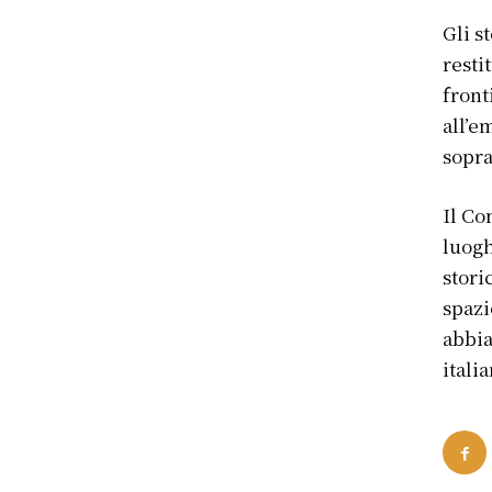
Gli s
resti
front
all’e
sopra
Il Co
luogh
stori
spazi
abbia
itali