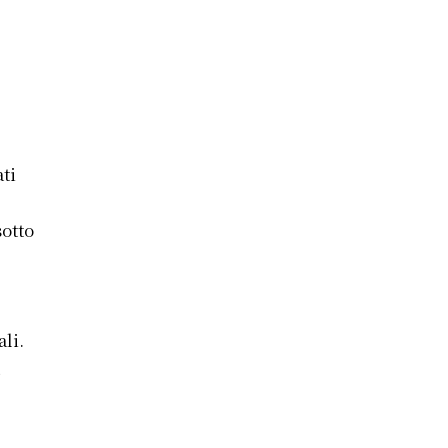
ati
otto
li.
a