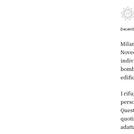
Decemb
Milan
Novec
indiv
bomba
edifi
I rif
perso
Quest
quoti
adatt