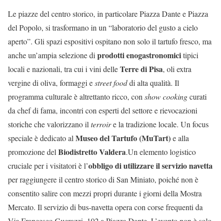
Le piazze del centro storico, in particolare Piazza Dante e Piazza
del Popolo, si trasformano in un “laboratorio del gusto a cielo
aperto”. Gli spazi espositivi ospitano non solo il tartufo fresco, ma
prodotti enogastronomici
anche un’ampia selezione di
tipici
Terre di Pisa
locali e nazionali, tra cui i vini delle
, oli extra
vergine di oliva, formaggi e
street food
di alta qualità. Il
programma culturale è altrettanto ricco, con
show cooking
curati
da chef di fama, incontri con esperti del settore e rievocazioni
storiche che valorizzano il
terroir
e la tradizione locale. Un focus
Museo del Tartufo (MuTart)
speciale è dedicato al
e alla
Biodistretto Valdera
promozione del
.Un elemento logistico
obbligo di utilizzare il servizio navetta
cruciale per i visitatori è l’
per raggiungere il centro storico di San Miniato, poiché non è
consentito salire con mezzi propri durante i giorni della Mostra
Mercato. Il servizio di bus-navetta opera con corse frequenti da
Via Francesco Guerazzi, 102 a Piazza Dante. L’evento non è solo