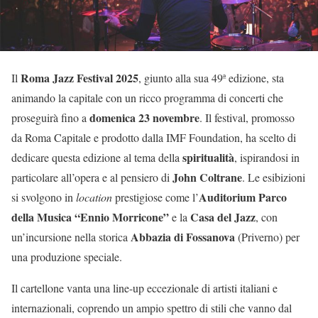
Roma Jazz Festival 2025
Il
, giunto alla sua 49ª edizione, sta
animando la capitale con un ricco programma di concerti che
domenica 23 novembre
proseguirà fino a
. Il festival, promosso
da Roma Capitale e prodotto dalla IMF Foundation, ha scelto di
spiritualità
dedicare questa edizione al tema della
, ispirandosi in
John Coltrane
particolare all’opera e al pensiero di
. Le esibizioni
Auditorium Parco
si svolgono in
location
prestigiose come l’
della Musica “Ennio Morricone”
Casa del Jazz
e la
, con
Abbazia di Fossanova
un’incursione nella storica
(Priverno) per
una produzione speciale.
Il cartellone vanta una line-up eccezionale di artisti italiani e
internazionali, coprendo un ampio spettro di stili che vanno dal