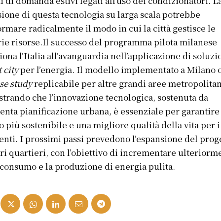
i di domanda estivi legati all’uso dei condizionatori. L
sione di questa tecnologia su larga scala potrebbe
ormare radicalmente il modo in cui la città gestisce le
ie risorse.Il successo del programma pilota milanese
iona l’Italia all’avanguardia nell’applicazione di soluzi
 city
per l’energia. Il modello implementato a Milano o
se study
replicabile per altre grandi aree metropolita
trando che l’innovazione tecnologica, sostenuta da
tenta pianificazione urbana, è essenziale per garantire
o più sostenibile e una migliore qualità della vita per i
enti. I prossimi passi prevedono l’espansione del prog
tri quartieri, con l’obiettivo di incrementare ulteriorm
oconsumo e la produzione di energia pulita.