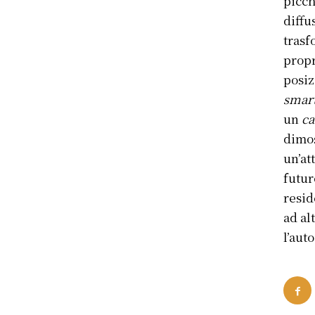
picch
diffu
trasf
propr
posiz
smart
un
ca
dimos
un’at
futur
resid
ad al
l’aut