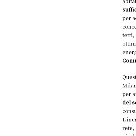
abita
suff
per a
conce
tetti
ottim
energ
Comu
Quest
Milan
per a
del s
consu
L’inc
rete,