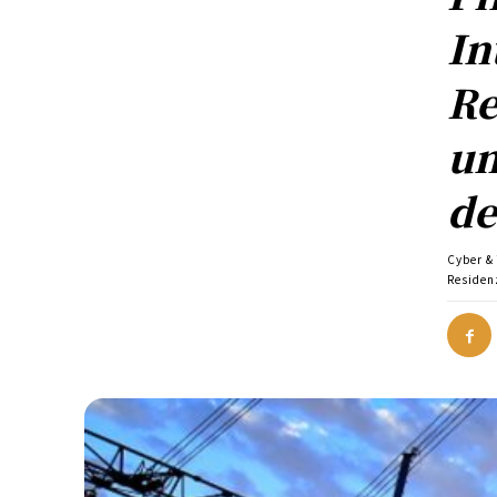
In
Re
un
de
Cyber &
Residen