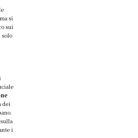
le
mma si
co sui
n solo
i
uciale
one
a dei
ano.
sulla
ante i