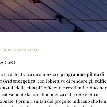
REDAZIONE ITALIA
By
er 2, 2025
o ha dato il via a un ambizioso
programma pilota di
t Grid
energetica
, con l’obiettivo di rendere gli
edific
enziali
della città più efficienti e resilienti, riducend
ficativamente la loro dipendenza dalla rete elettrica
zionale. I primi risultati del progetto indicano che le u