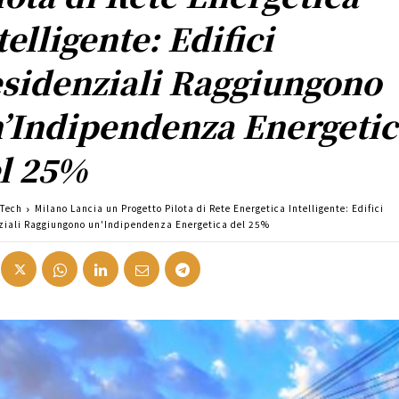
telligente: Edifici
sidenziali Raggiungono
’Indipendenza Energetic
l 25%
 Tech
Milano Lancia un Progetto Pilota di Rete Energetica Intelligente: Edifici
ziali Raggiungono un'Indipendenza Energetica del 25%