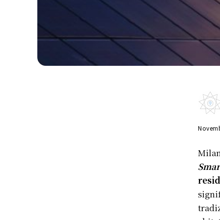
Novemb
Milan
Smar
resid
signi
tradi