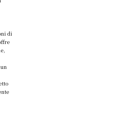
a
oni di
ffre
ne,
 un
etto
ente