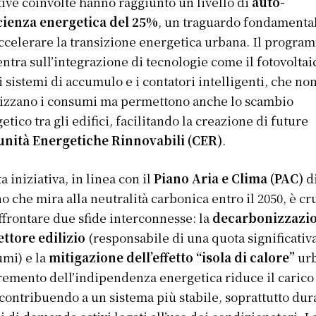
tive coinvolte hanno raggiunto un livello di
auto-
icienza energetica del 25%
, un traguardo fondamenta
ccelerare la transizione energetica urbana. Il progra
ntra sull’integrazione di tecnologie come il fotovoltai
, i sistemi di accumulo e i contatori intelligenti, che no
izzano i consumi ma permettono anche lo scambio
etico tra gli edifici, facilitando la creazione di future
nità Energetiche Rinnovabili (CER)
.
a iniziativa, in linea con il
Piano Aria e Clima (PAC)
d
o che mira alla neutralità carbonica entro il 2050, è cr
ffrontare due sfide interconnesse: la
decarbonizzazi
ettore edilizio
(responsabile di una quota significativ
mi) e la
mitigazione dell’effetto “isola di calore”
urb
remento dell’indipendenza energetica riduce il carico 
 contribuendo a un sistema più stabile, soprattutto dur