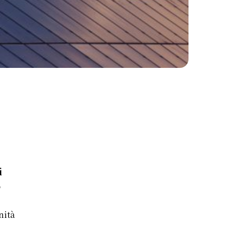
i
o
nità