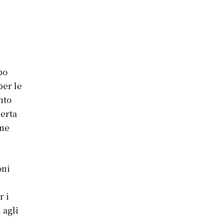
po
per le
nto
lerta
ane
oni
r i
 agli