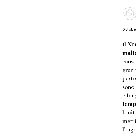
Octobe
Il
Nor
mal
cause
gran 
parti
sono 
e lun
temp
limit
metri
l’ing