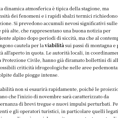
a dinamica atmosferica è tipica della stagione, ma
ensità dei fenomeni e i rapidi sbalzi termici richiedono
zione. Si prevedono accumuli nevosi significativi sulle
 più alte, che rappresentano una buona notizia per
iente alpino dopo periodi di siccità, ma che al contem
gono cautela per la
viabilità
sui passi di montagna e 
ità all’aperto in quota. Le autorità locali, in coordiname
a Protezione Civile, hanno già diramato bollettini di al
ossibili criticità idrogeologiche nelle aree pedemont
olpite dalle piogge intense.
tabilità non si esaurirà rapidamente, poiché le proiezi
ano che l’inizio di novembre sarà caratterizzato da
ternanza di brevi tregue e nuovi impulsi perturbati. Pe
enti e gli operatori turistici, in particolare quelli legati