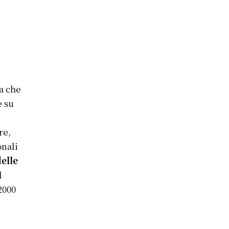
ca che
e su
re,
onali
delle
l
2000