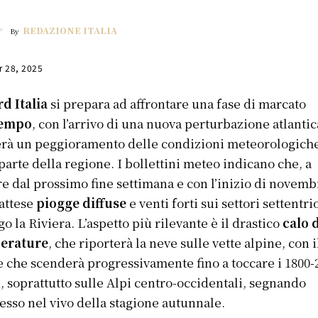
REDAZIONE ITALIA
By
r 28, 2025
d Italia
si prepara ad affrontare una fase di marcato
tempo
, con l’arrivo di una nuova perturbazione atlanti
rà un peggioramento delle condizioni meteorologich
parte della regione. I bollettini meteo indicano che, a
re dal prossimo fine settimana e con l’inizio di novemb
attese
piogge diffuse
e venti forti sui settori settentri
go la Riviera. L’aspetto più rilevante è il drastico
calo 
erature
, che riporterà la neve sulle vette alpine, con i
e che scenderà progressivamente fino a toccare i 1800-
, soprattutto sulle Alpi centro-occidentali, segnando
resso nel vivo della stagione autunnale.