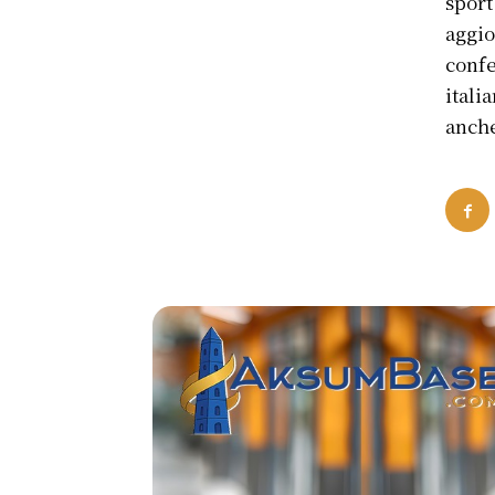
sport
aggio
confe
itali
anche