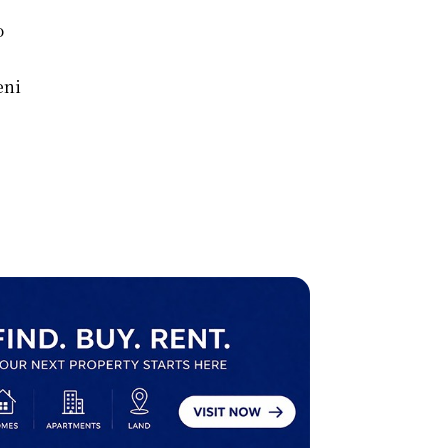
o
eni