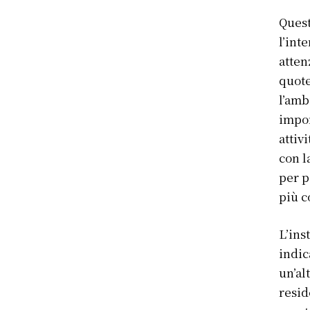
Quest
l’int
atten
quote
l’amb
impon
attiv
con l
per p
più c
L’ins
indic
un’al
resid