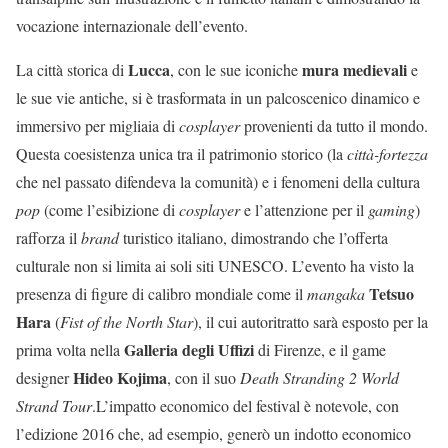
vocazione internazionale dell’evento.
Lucca
mura medievali
La città storica di
, con le sue iconiche
e
le sue vie antiche, si è trasformata in un palcoscenico dinamico e
immersivo per migliaia di
cosplayer
provenienti da tutto il mondo.
Questa coesistenza unica tra il patrimonio storico (la
città-fortezza
che nel passato difendeva la comunità) e i fenomeni della cultura
pop
(come l’esibizione di
cosplayer
e l’attenzione per il
gaming
)
rafforza il
brand
turistico italiano, dimostrando che l’offerta
culturale non si limita ai soli siti UNESCO. L’evento ha visto la
Tetsuo
presenza di figure di calibro mondiale come il
mangaka
Hara
(
Fist of the North Star
), il cui autoritratto sarà esposto per la
Galleria degli Uffizi
prima volta nella
di Firenze, e il game
Hideo Kojima
designer
, con il suo
Death Stranding 2 World
Strand Tour
.L’impatto economico del festival è notevole, con
l’edizione 2016 che, ad esempio, generò un indotto economico