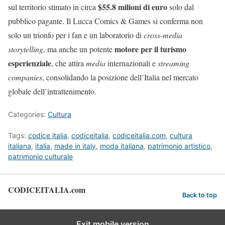
$55.8 milioni di euro
sul territorio stimato in circa
solo dal
pubblico pagante. Il Lucca Comics & Games si conferma non
solo un trionfo per i fan e un laboratorio di
cross-media
motore per il turismo
storytelling
, ma anche un potente
esperienziale
, che attira
media
internazionali e
streaming
companies
, consolidando la posizione dell’Italia nel mercato
globale dell’intrattenimento.
Categories:
Cultura
Tags:
codice italia
,
codiceitalia
,
codiceitalia.com
,
cultura
italiana
,
italia
,
made in italy
,
moda italiana
,
patrimonio artistico
,
patrimonio culturale
CODICEITALIA.com
Back to top
Exit mobile version