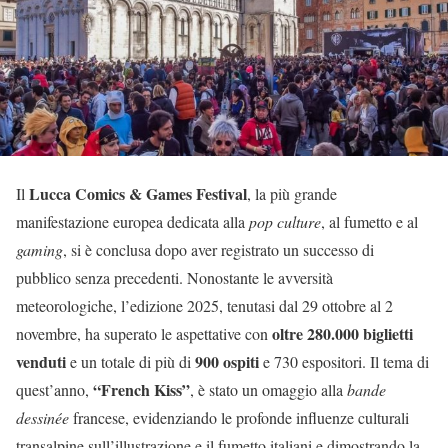
Lucca Comics & Games Festival
Il
, la più grande
manifestazione europea dedicata alla
pop culture
, al fumetto e al
gaming
, si è conclusa dopo aver registrato un successo di
pubblico senza precedenti. Nonostante le avversità
meteorologiche, l’edizione 2025, tenutasi dal 29 ottobre al 2
oltre 280.000 biglietti
novembre, ha superato le aspettative con
venduti
900 ospiti
e un totale di più di
e 730 espositori. Il tema di
“French Kiss”
quest’anno,
, è stato un omaggio alla
bande
dessinée
francese, evidenziando le profonde influenze culturali
transalpine sull’illustrazione e il fumetto italiani e dimostrando la