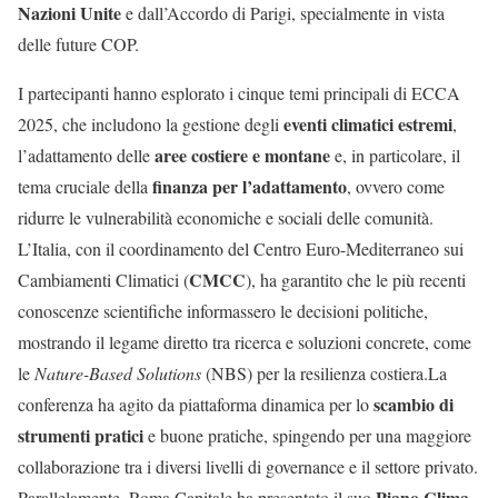
Nazioni Unite
e dall’Accordo di Parigi, specialmente in vista
delle future COP.
I partecipanti hanno esplorato i cinque temi principali di ECCA
eventi climatici estremi
2025, che includono la gestione degli
,
aree costiere e montane
l’adattamento delle
e, in particolare, il
finanza per l’adattamento
tema cruciale della
, ovvero come
ridurre le vulnerabilità economiche e sociali delle comunità.
L’Italia, con il coordinamento del Centro Euro-Mediterraneo sui
CMCC
Cambiamenti Climatici (
), ha garantito che le più recenti
conoscenze scientifiche informassero le decisioni politiche,
mostrando il legame diretto tra ricerca e soluzioni concrete, come
le
Nature-Based Solutions
(NBS) per la resilienza costiera.La
scambio di
conferenza ha agito da piattaforma dinamica per lo
strumenti pratici
e buone pratiche, spingendo per una maggiore
collaborazione tra i diversi livelli di governance e il settore privato.
Piano Clima
Parallelamente, Roma Capitale ha presentato il suo
,