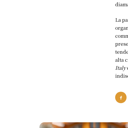
diama
La pa
organ
comm
prese
tend
alta 
Italy
indis