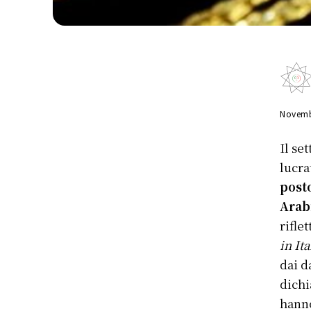
Novemb
Il se
lucra
post
Arab
rifle
in Ita
dai d
dichi
hanno