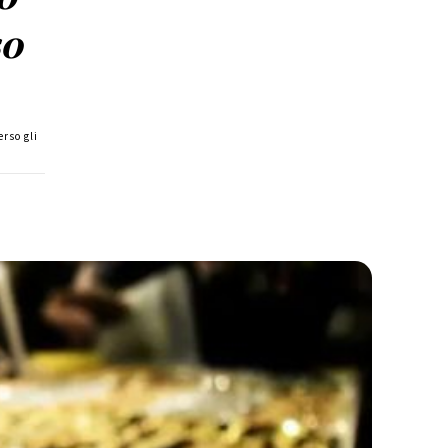
so
erso gli