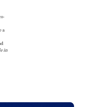
co-
e a
ad
e in