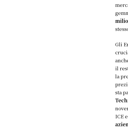
merca
gemme
milio
stess
Gli E
cruci
anche
il re
la pr
prezi
sta p
Tech
novem
ICE e
azie