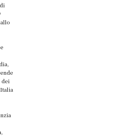
 di
9
 allo
le
dia,
 rende
 dei
Italia
enzia
a,