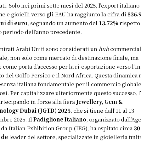
ti. Solo nei primi sette mesi del 2025, l’export italiano
 e gioielli verso gli EAU ha raggiunto la cifra di
836.
ni di euro
, segnando un aumento del
13.72%
rispetto
o periodo dell’anno precedente.
mirati Arabi Uniti sono considerati un
hub
commercia
ale, non solo come mercato di destinazione finale, ma
 come porta d’accesso per la ri-esportazione verso l’In
sto del Golfo Persico e il Nord Africa. Questa dinamica
esenza italiana fondamentale per il commercio globale
osi. Per capitalizzare ulteriormente questo successo, l’
artecipando in forze alla fiera
Jewellery, Gem &
nology Dubai (JGTD) 2025
, che si tiene dall’11 al 13
bre 2025. Il
Padiglione Italiano
, organizzato dall’Ag
 da Italian Exhibition Group (IEG), ha ospitato circa
30
nde
leader del settore, specializzate in gioielleria finit