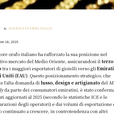
AGENZIA STAMPA ITALIA
By
er 18, 2025
ttore orafo italiano ha rafforzato la sua posizione nel
tivo mercato del Medio Oriente, assicurandosi il
terzo
o
tra i maggiori esportatori di gioielli verso gli
Emirati
i Uniti (EAU)
. Questo posizionamento strategico, che
tte l’alta domanda di
lusso, design e artigianato
del
M
ly
da parte dei consumatori emiratini, è stato conferm
ati aggiornati al 2025 (secondo le statistiche ICE e le
arazioni degli operatori) e dai volumi di esportazione
 continuato a crescere, in controtendenza con altri