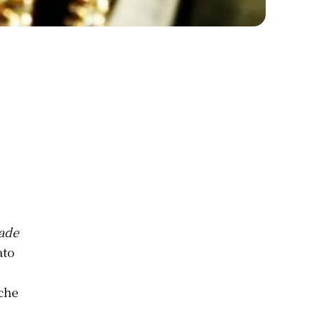
ade
ato
 che