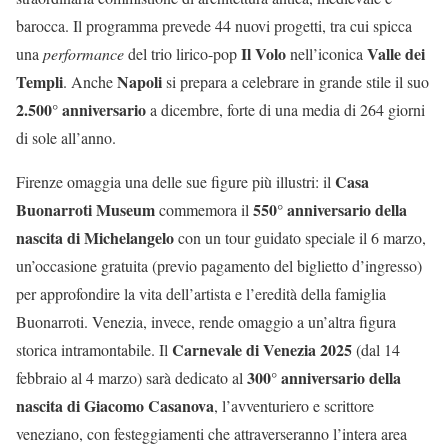
barocca. Il programma prevede 44 nuovi progetti, tra cui spicca
Il Volo
Valle dei
una
performance
del trio lirico-pop
nell’iconica
Templi
Napoli
. Anche
si prepara a celebrare in grande stile il suo
2.500° anniversario
a dicembre, forte di una media di 264 giorni
di sole all’anno.
Casa
Firenze omaggia una delle sue figure più illustri: il
Buonarroti Museum
550° anniversario della
commemora il
nascita di Michelangelo
con un tour guidato speciale il 6 marzo,
un’occasione gratuita (previo pagamento del biglietto d’ingresso)
per approfondire la vita dell’artista e l’eredità della famiglia
Buonarroti. Venezia, invece, rende omaggio a un’altra figura
Carnevale di Venezia 2025
storica intramontabile. Il
(dal 14
300° anniversario della
febbraio al 4 marzo) sarà dedicato al
nascita di Giacomo Casanova
, l’avventuriero e scrittore
veneziano, con festeggiamenti che attraverseranno l’intera area