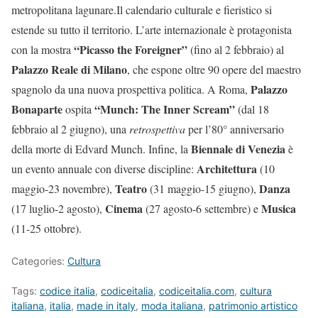
metropolitana lagunare.Il calendario culturale e fieristico si
estende su tutto il territorio. L’arte internazionale è protagonista
“Picasso the Foreigner”
con la mostra
(fino al 2 febbraio) al
Palazzo Reale di Milano
, che espone oltre 90 opere del maestro
Palazzo
spagnolo da una nuova prospettiva politica. A Roma,
Bonaparte
“Munch: The Inner Scream”
ospita
(dal 18
febbraio al 2 giugno), una
retrospettiva
per l’80° anniversario
Biennale di Venezia
della morte di Edvard Munch. Infine, la
è
Architettura
un evento annuale con diverse discipline:
(10
Teatro
Danza
maggio-23 novembre),
(31 maggio-15 giugno),
Cinema
Musica
(17 luglio-2 agosto),
(27 agosto-6 settembre) e
(11-25 ottobre).
Categories:
Cultura
Tags:
codice italia
,
codiceitalia
,
codiceitalia.com
,
cultura
italiana
,
italia
,
made in italy
,
moda italiana
,
patrimonio artistico