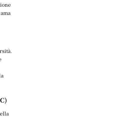
sione
i ama
rsità.
e
la
RC)
ella