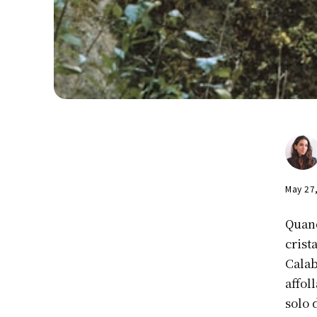
May 27
Quand
crist
Calab
affol
solo 