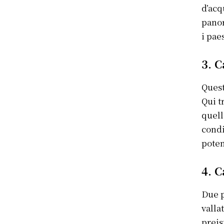
d’acq
panor
i pae
3. C
Quest
Qui t
quell
condi
poten
4. 
Due p
valla
preis