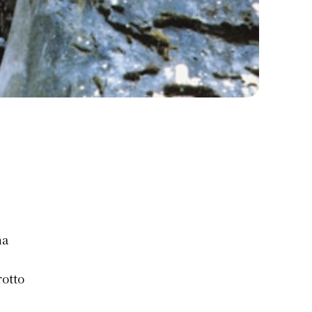
na
rotto