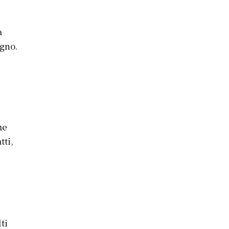
a
agno.
e
me
tti,
ti