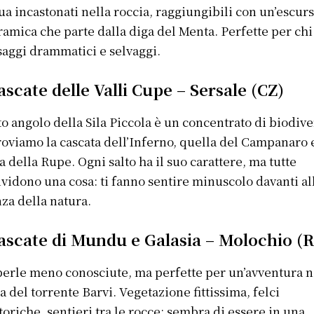
ua incastonati nella roccia, raggiungibili con un’escur
amica che parte dalla diga del Menta. Perfette per ch
saggi drammatici e selvaggi.
ascate delle Valli Cupe – Sersale (CZ)
o angolo della Sila Piccola è un concentrato di biodive
roviamo la cascata dell’Inferno, quella del Campanaro 
a della Rupe. Ogni salto ha il suo carattere, ma tutte
vidono una cosa: ti fanno sentire minuscolo davanti al
za della natura.
Cascate di Mundu e Galasia – Molochio (
erle meno conosciute, ma perfette per un’avventura n
ta del torrente Barvi. Vegetazione fittissima, felci
toriche, sentieri tra le rocce: sembra di essere in una