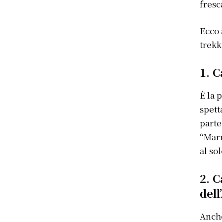
fresc
Ecco 
trekk
1. 
È la 
spett
parte
“Marm
al so
2. 
del
Anche