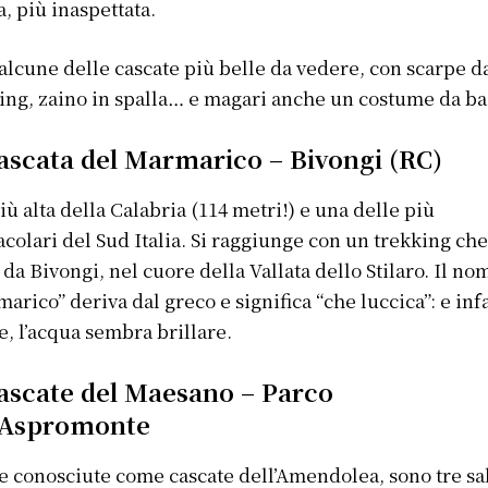
a, più inaspettata.
alcune delle cascate più belle da vedere, con scarpe d
ing, zaino in spalla… e magari anche un costume da b
Cascata del Marmarico – Bivongi (RC)
più alta della Calabria (114 metri!) e una delle più
acolari del Sud Italia. Si raggiunge con un trekking ch
 da Bivongi, nel cuore della Vallata dello Stilaro. Il no
arico” deriva dal greco e significa “che luccica”: e infa
le, l’acqua sembra brillare.
Cascate del Maesano – Parco
l’Aspromonte
 conosciute come cascate dell’Amendolea, sono tre sal