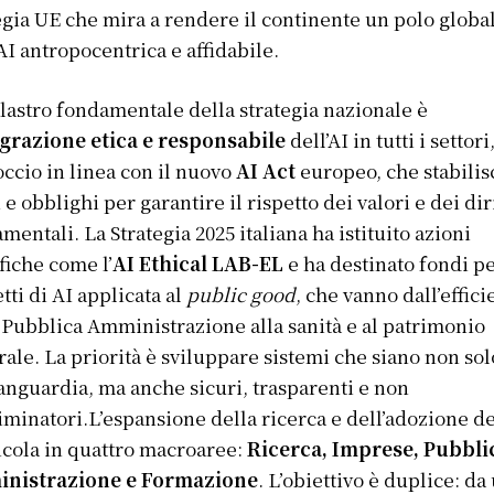
egia UE che mira a rendere il continente un polo globa
’AI antropocentrica e affidabile.
lastro fondamentale della strategia nazionale è
grazione etica e responsabile
dell’AI in tutti i settori
ccio in linea con il nuovo
AI Act
europeo, che stabilis
i e obblighi per garantire il rispetto dei valori e dei diri
mentali. La Strategia 2025 italiana ha istituito azioni
fiche come l’
AI Ethical LAB-EL
e ha destinato fondi p
tti di AI applicata al
public good
, che vanno dall’effic
 Pubblica Amministrazione alla sanità e al patrimonio
rale. La priorità è sviluppare sistemi che siano non sol
vanguardia, ma anche sicuri, trasparenti e non
iminatori.L’espansione della ricerca e dell’adozione de
ticola in quattro macroaree:
Ricerca, Imprese, Pubbli
nistrazione e Formazione
. L’obiettivo è duplice: da