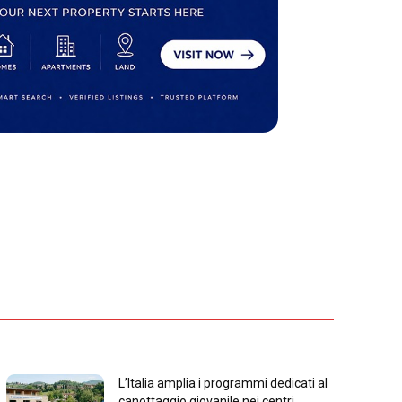
L’Italia amplia i programmi dedicati al
canottaggio giovanile nei centri