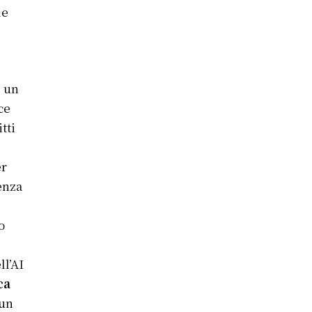
le
, un
ce
tti
er
ienza
o
ll’AI
ca
 un