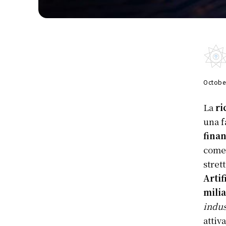
Octobe
La
ri
una f
fina
come 
stret
Artif
milia
indus
attiv