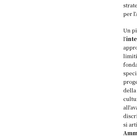
strat
per l
Un pi
l’
inte
appro
limit
fonda
speci
proge
della
cultu
all’a
discr
si ar
Ammi