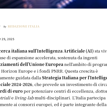
REDAZIONE ITALIA
By
r 29, 2025
cerca italiana sull’Intelligenza Artificiale (AI)
sta vi
ase di espansione accelerata, sostenuta da ingenti
nziamenti dell’Unione Europea
nell’ambito di progr
Horizon Europe e i fondi PNRR. Questa crescita è
tamente guidata dalla
Strategia Italiana per l’Intelli
iciale 2024-2026
, che prevede un investimento di circ
rdi di euro
per potenziare centri di eccellenza,
dottor
triali
e
living-lab
multi-disciplinari. L’Italia partecipa
amente ai consorzi europei, ed è parte integrante della