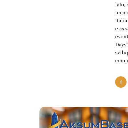
lato,
tecno
itali
e
san
event
Days”
svilu
compe