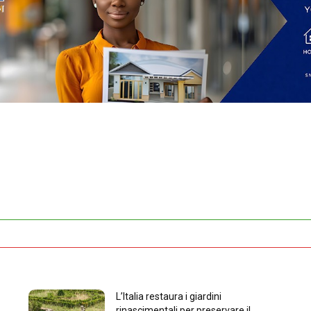
L’Italia restaura i giardini
rinascimentali per preservare il