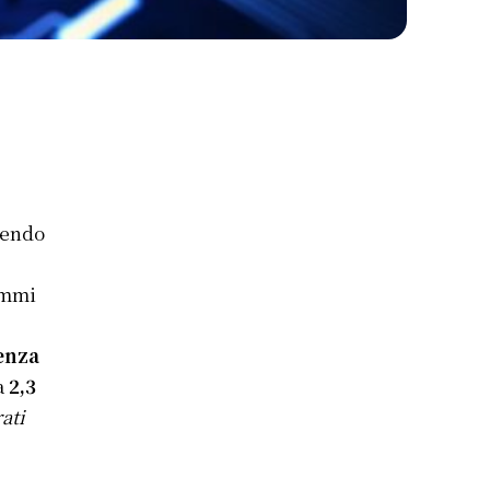
vendo
ammi
genza
a
2,3
ati