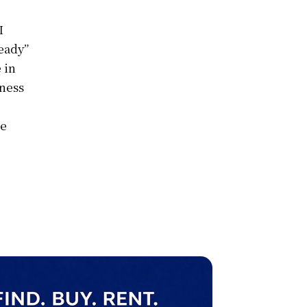
I
eady”
 in
iness
te