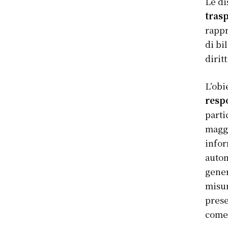
Le di
tras
rappr
di bi
dirit
L’obi
resp
parti
maggi
infor
autom
gener
misur
prese
come 