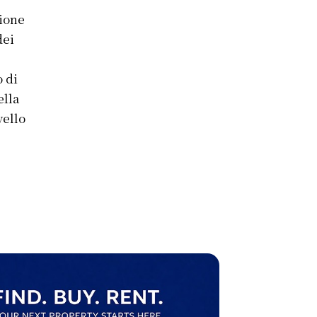
zione
dei
o di
ella
vello