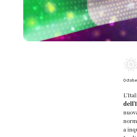
Octobe
L’Ita
dell’
nuova
norma
a inq