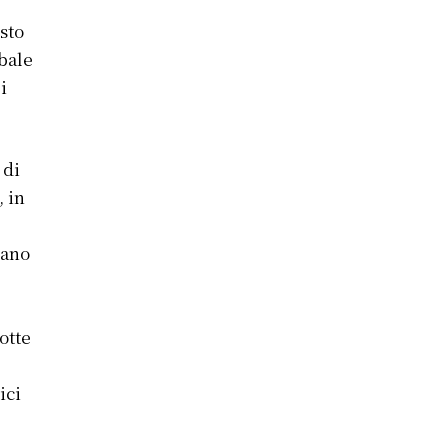
sto
bale
i
 di
, in
iano
otte
ici