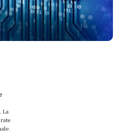
e
. La
irate
nale.