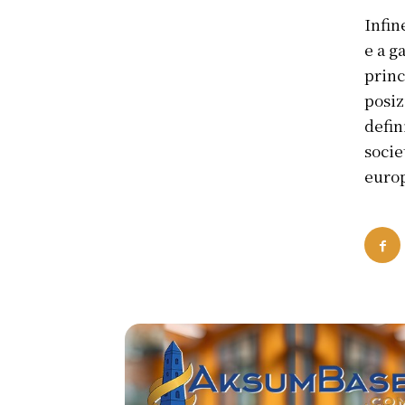
Infine
e a g
princ
posiz
defin
socie
europ