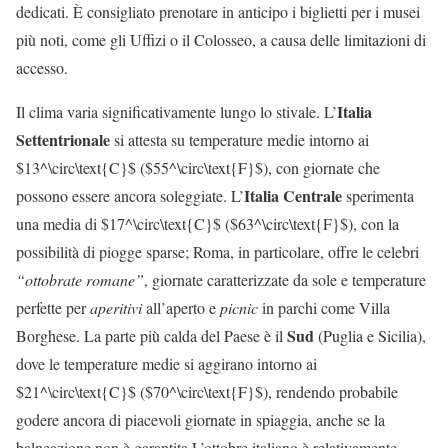
dedicati. È consigliato prenotare in anticipo i biglietti per i musei
più noti, come gli Uffizi o il Colosseo, a causa delle limitazioni di
accesso.
Italia
Il clima varia significativamente lungo lo stivale. L’
Settentrionale
si attesta su temperature medie intorno ai
$13^\circ\text{C}$ ($55^\circ\text{F}$), con giornate che
Italia Centrale
possono essere ancora soleggiate. L’
sperimenta
una media di $17^\circ\text{C}$ ($63^\circ\text{F}$), con la
possibilità di piogge sparse; Roma, in particolare, offre le celebri
“ottobrate romane”
, giornate caratterizzate da sole e temperature
perfette per
aperitivi
all’aperto e
picnic
in parchi come Villa
Sud
Borghese. La parte più calda del Paese è il
(Puglia e Sicilia),
dove le temperature medie si aggirano intorno ai
$21^\circ\text{C}$ ($70^\circ\text{F}$), rendendo probabile
godere ancora di piacevoli giornate in spiaggia, anche se la
balneazione non è garantita.L’ottobre italiano è relativamente