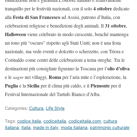
4 ottobre
tranquillo per le festività nazionali, con il solo
dedicato
Festa di San Francesco
alla
ad Assisi, patrono d’Italia, con
31 ottobre
celebrazioni religiose e benedizioni degli animali. Il
,
Halloween
viene celebrato in modo crescente, benché mantenga
un tono più “oscuro” rispetto agli Stati Uniti; non è una festa
nazionale, ma vede eventi e dolcetto o scherzetto, con Triora e
Corinaldo come centri delle celebrazioni a tema streghe. Tra le
olio d’oliva
destinazioni più consigliate figurano la Toscana per l’
Roma
e le
sagre
nei villaggi,
per l’aria mite e l’esplorazione, la
Puglia
Sicilia
Piemonte
e la
per il clima più caldo, e il
per il
Festival Internazionale del Tartufo Bianco d’Alba.
Categories:
Cultura
,
Life Style
Tags:
codice italia
,
codiceitalia
,
codiceitalia.com
,
cultura
italiana
,
italia
,
made in italy
,
moda italiana
,
patrimonio culturale