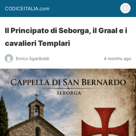
CODICEITALIA.com
Il Principato di Seborga, il Graal e i
cavalieri Templari
Enrico Sgariboldi
4 months ago