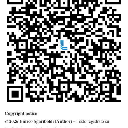
Copyright notice
©
2026
Enrico
Sgariboldi
(Author)
–
Testo registrato su