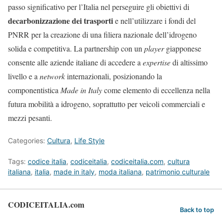
passo significativo per l’Italia nel perseguire gli obiettivi di
decarbonizzazione dei trasporti
e nell’utilizzare i fondi del
PNRR per la creazione di una filiera nazionale dell’idrogeno
solida e competitiva. La partnership con un
player
giapponese
consente alle aziende italiane di accedere a
expertise
di altissimo
livello e a
network
internazionali, posizionando la
componentistica
Made in Italy
come elemento di eccellenza nella
futura mobilità a idrogeno, soprattutto per veicoli commerciali e
mezzi pesanti.
Categories:
Cultura
,
Life Style
Tags:
codice italia
,
codiceitalia
,
codiceitalia.com
,
cultura
italiana
,
italia
,
made in italy
,
moda italiana
,
patrimonio culturale
CODICEITALIA.com
Back to top