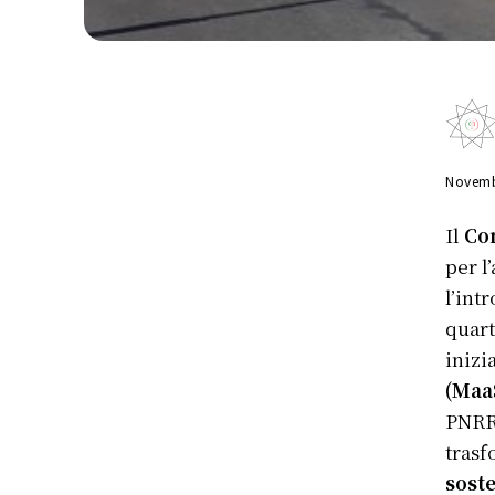
Novemb
Il
Co
per l
l’int
quart
inizi
(Maa
PNRR 
trasf
soste