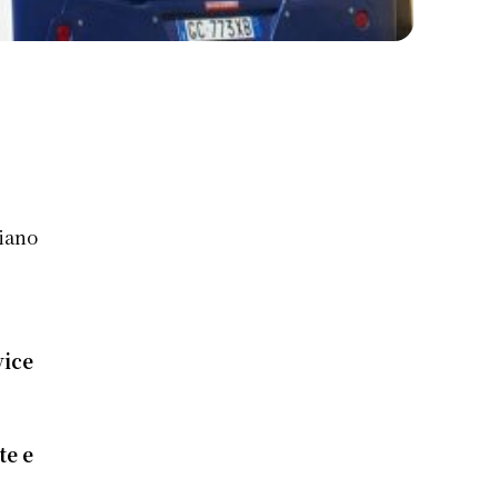
piano
vice
te e