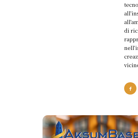
tecn
all’i
all’a
di ri
rappr
nell’
creaz
vicin