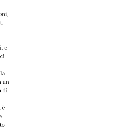
oni,
t.
i, e
ci
 la
n un
 di
 è
e
to