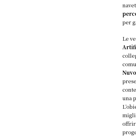
navet
perco
per g
Le ve
Artif
colle
comun
Nuvo
prese
conte
una p
L’obi
migli
offri
proge