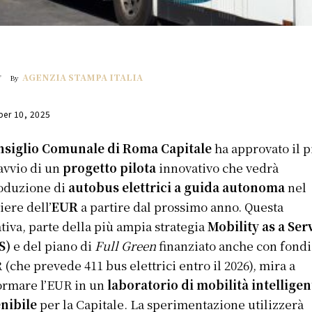
AGENZIA STAMPA ITALIA
By
er 10, 2025
nsiglio Comunale di Roma Capitale
ha approvato il 
’avvio di un
progetto pilota
innovativo che vedrà
roduzione di
autobus elettrici a guida autonoma
nel
iere dell’
EUR
a partire dal prossimo anno. Questa
ativa, parte della più ampia strategia
Mobility as a Ser
S)
e del piano di
Full Green
finanziato anche con fondi
(che prevede 411 bus elettrici entro il 2026), mira a
ormare l’EUR in un
laboratorio di mobilità intelligen
nibile
per la Capitale. La sperimentazione utilizzerà