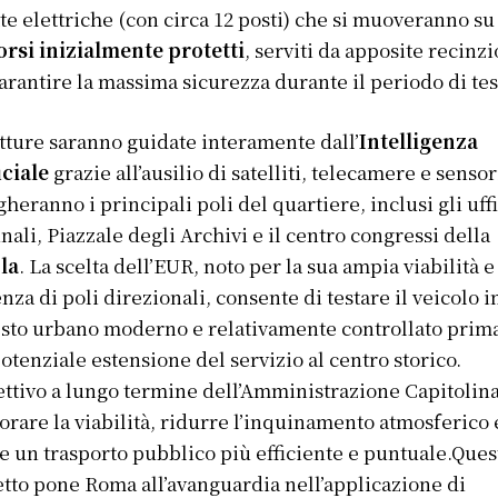
te elettriche (con circa 12 posti) che si muoveranno su
rsi inizialmente protetti
, serviti da apposite recinzi
arantire la massima sicurezza durante il periodo di tes
tture saranno guidate interamente dall’
Intelligenza
iciale
grazie all’ausilio di satelliti, telecamere e sensor
gheranno i principali poli del quartiere, inclusi gli uffi
ali, Piazzale degli Archivi e il centro congressi della
la
. La scelta dell’EUR, noto per la sua ampia viabilità e
nza di poli direzionali, consente di testare il veicolo i
sto urbano moderno e relativamente controllato prima
otenziale estensione del servizio al centro storico.
ettivo a lungo termine dell’Amministrazione Capitolina
orare la viabilità, ridurre l’inquinamento atmosferico 
re un trasporto pubblico più efficiente e puntuale.Ques
tto pone Roma all’avanguardia nell’applicazione di