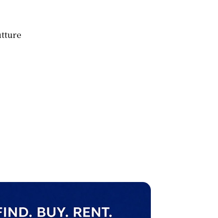
utture
e