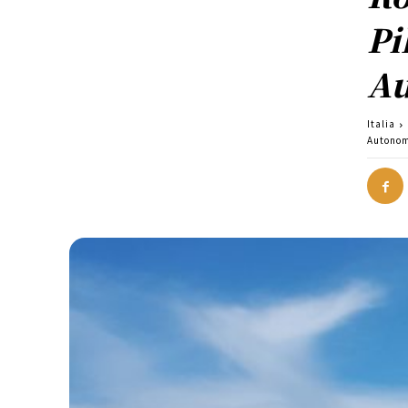
Pi
Au
Italia
Autonom