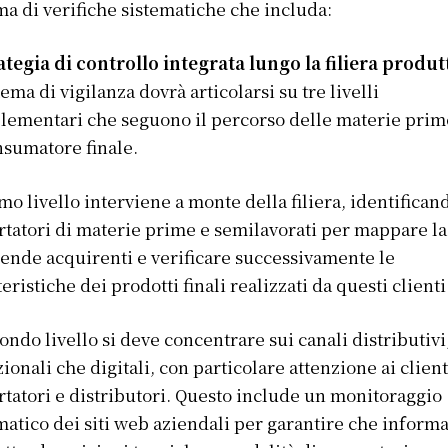
ma di verifiche sistematiche che includa:
ategia di controllo integrata lungo la filiera produt
stema di vigilanza dovrà articolarsi su tre livelli
ementari che seguono il percorso delle materie prim
nsumatore finale.
imo livello interviene a monte della filiera, identifican
tatori di materie prime e semilavorati per mappare la
iende acquirenti e verificare successivamente le
teristiche dei prodotti finali realizzati da questi clienti
condo livello si deve concentrare sui canali distributivi,
zionali che digitali, con particolare attenzione ai client
tatori e distributori. Questo include un monitoraggio
matico dei siti web aziendali per garantire che inform