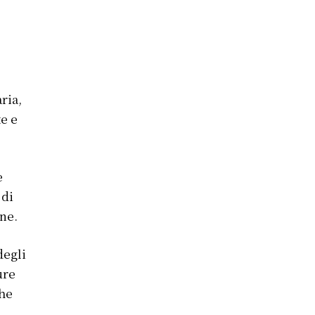
ria,
te e
e
 di
one.
degli
ure
che