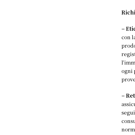
Richi
– Et
con l
prodo
regis
l’imm
ogni 
prove
– Ret
assic
segui
consu
norma