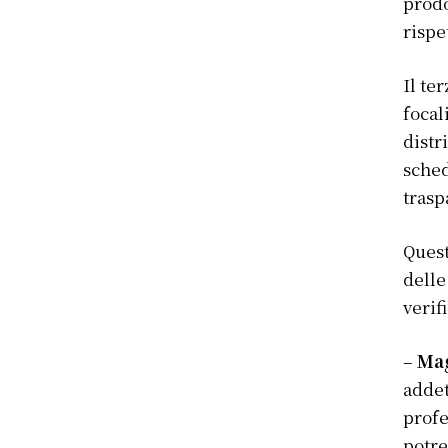
prodo
rispe
Il te
focal
distr
sched
trasp
Quest
delle
verif
–
Mag
addet
profe
potre