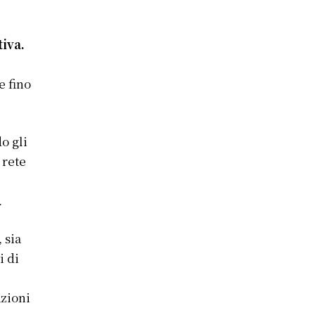
tiva.
e fino
do gli
 rete
.
 sia
i di
azioni