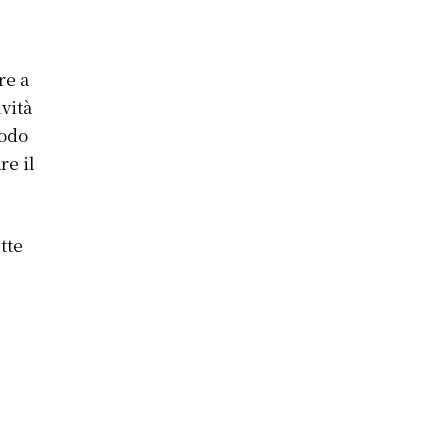
re a
vità
modo
re il
tte
.