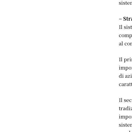
siste
– Str
Il si
compl
al co
Il pr
impor
di az
carat
Il se
tradi
impor
siste