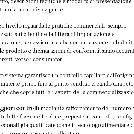
tto, descrizioni tecniche e modalità di presentazione
ttino la normativa vigente.
rzo livello riguarda le pratiche commerciali, sempre
izzato sui clienti della filiera di importazione e
ibuzione, per assicurare che comunicazione pubblicita
e prodotto e dichiarazioni di conformità siano accura
arenti verso i consumatori.
o sistema garantisce un controllo capillare dall’origin
 materie prime fino al punto vendita, creando una rete
iche che copre tutti gli aspetti della commercializzazi
giori controlli
mediante rafforzamento del numero 
ti delle forze dell’ordine preposte ai controlli, con fig
ssionali già qualificate come il tecnologo alimentare 
bbero essere assunte dallo stato.