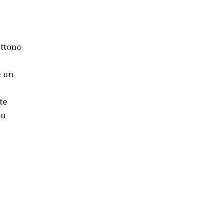
ettono
è un
te
su