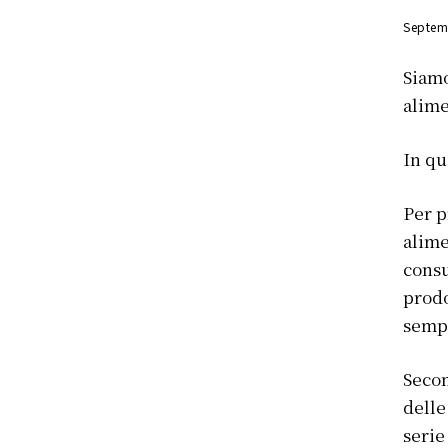
Septem
Siamo
alime
In qu
Per p
alime
cons
prodo
sempr
Secon
delle
serie