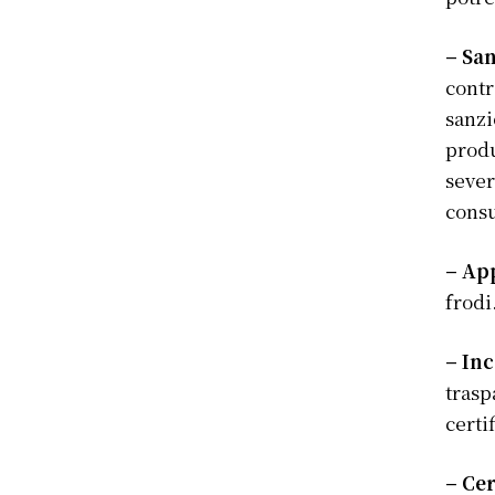
– Sa
contr
sanzi
produ
sever
cons
– A
frodi
– Inc
trasp
certi
– Cer