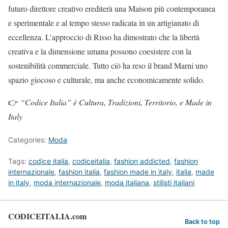
futuro direttore creativo erediterà una Maison più contemporanea
e sperimentale e al tempo stesso radicata in un artigianato di
eccellenza. L’approccio di Risso ha dimostrato che la libertà
creativa e la dimensione umana possono coesistere con la
sostenibilità commerciale. Tutto ciò ha reso il brand Marni uno
spazio giocoso e culturale, ma anche economicamente solido.
👉
“Codice Italia” è Cultura, Tradizioni, Territorio, e Made in
Italy
Categories:
Moda
Tags:
codice italia
,
codiceitalia
,
fashion addicted
,
fashion
internazionale
,
fashion italia
,
fashion made in italy
,
italia
,
made
in italy
,
moda internazionale
,
moda italiana
,
stilisti italiani
CODICEITALIA.com
Back to top