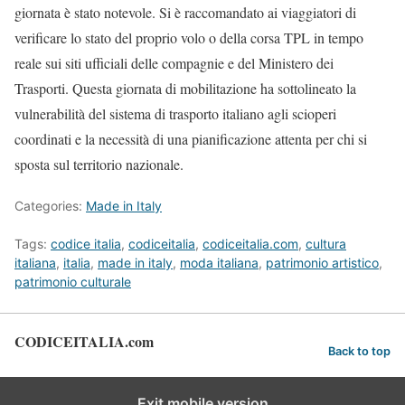
giornata è stato notevole. Si è raccomandato ai viaggiatori di
verificare lo stato del proprio volo o della corsa TPL in tempo
reale sui siti ufficiali delle compagnie e del Ministero dei
Trasporti. Questa giornata di mobilitazione ha sottolineato la
vulnerabilità del sistema di trasporto italiano agli scioperi
coordinati e la necessità di una pianificazione attenta per chi si
sposta sul territorio nazionale.
Categories:
Made in Italy
Tags:
codice italia
,
codiceitalia
,
codiceitalia.com
,
cultura
italiana
,
italia
,
made in italy
,
moda italiana
,
patrimonio artistico
,
patrimonio culturale
CODICEITALIA.com
Back to top
Exit mobile version