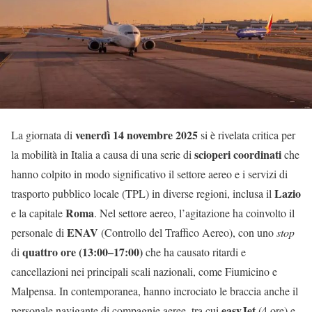
venerdì 14 novembre 2025
La giornata di
si è rivelata critica per
scioperi coordinati
la mobilità in Italia a causa di una serie di
che
hanno colpito in modo significativo il settore aereo e i servizi di
Lazio
trasporto pubblico locale (TPL) in diverse regioni, inclusa il
Roma
e la capitale
. Nel settore aereo, l’agitazione ha coinvolto il
ENAV
personale di
(Controllo del Traffico Aereo), con uno
stop
quattro ore (13:00–17:00)
di
che ha causato ritardi e
cancellazioni nei principali scali nazionali, come Fiumicino e
Malpensa. In contemporanea, hanno incrociato le braccia anche il
easyJet
personale navigante di compagnie aeree, tra cui
(4 ore) e