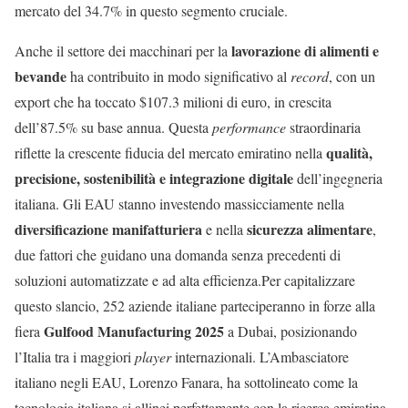
mercato del 34.7% in questo segmento cruciale.
lavorazione di alimenti e
Anche il settore dei macchinari per la
bevande
ha contribuito in modo significativo al
record
, con un
export che ha toccato $107.3 milioni di euro, in crescita
dell’87.5% su base annua. Questa
performance
straordinaria
qualità,
riflette la crescente fiducia del mercato emiratino nella
precisione, sostenibilità e integrazione digitale
dell’ingegneria
italiana. Gli EAU stanno investendo massicciamente nella
diversificazione manifatturiera
sicurezza alimentare
e nella
,
due fattori che guidano una domanda senza precedenti di
soluzioni automatizzate e ad alta efficienza.Per capitalizzare
questo slancio, 252 aziende italiane parteciperanno in forze alla
Gulfood Manufacturing 2025
fiera
a Dubai, posizionando
l’Italia tra i maggiori
player
internazionali. L’Ambasciatore
italiano negli EAU, Lorenzo Fanara, ha sottolineato come la
tecnologia italiana si allinei perfettamente con la ricerca emiratina