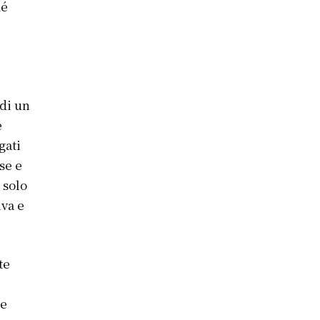
hé
di un
e
gati
se e
 solo
iva e
te
 e