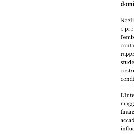
domi
Negli
e pre
l’emb
conta
rappr
stude
costr
condi
L’int
maggi
finan
accad
influ