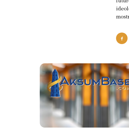
futur
ideol
mostr