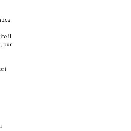
ntica
to il
e, pur
ori
a