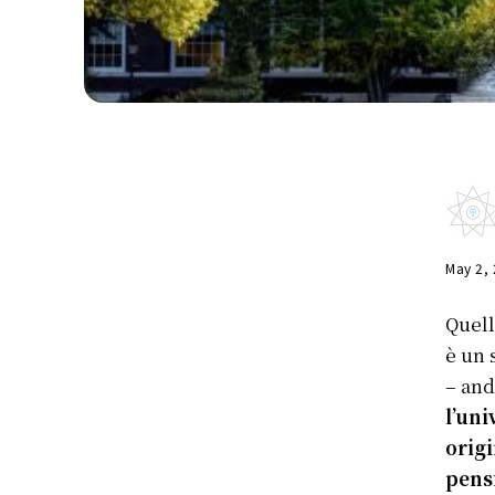
May 2,
Quell
è un 
– and
l’uni
origi
pens