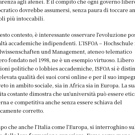
arenza agli atenei. È il compito che ogni governo liber
ratico dovrebbe assumersi, senza paura di toccare an
li più intoccabili.
esto contesto, è interessante osservare l’evoluzione po
altà accademiche indipendenti. L’ISFOA – Hochschule 
lwissenschaften und Management, ateneo telematico
ero fondato nel 1998, ne è un esempio virtuoso. Libero
ioni politiche o lobbies accademiche, ISFOA si è disti
’elevata qualità dei suoi corsi online e per il suo impe
eto in ambito sociale, sia in Africa sia in Europa. La su
ita costante dimostra che un’università può essere etic
na e competitiva anche senza essere schiava del
icamente corretto.
po che anche l’Italia come l’Europa, si interroghino su