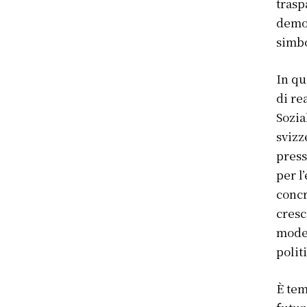
trasp
democ
simbo
In qu
di re
Sozia
svizz
press
per l
concr
cresc
moder
polit
È tem