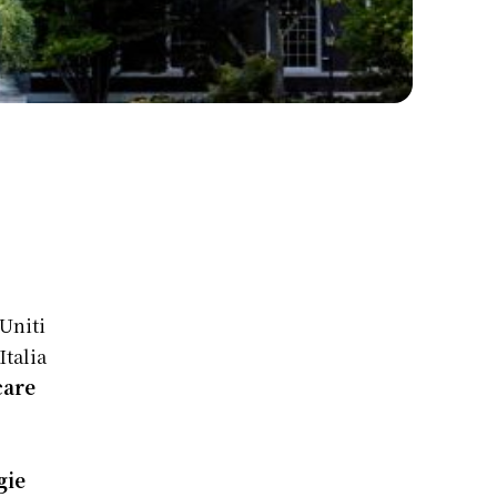
Uniti
Italia
care
gie