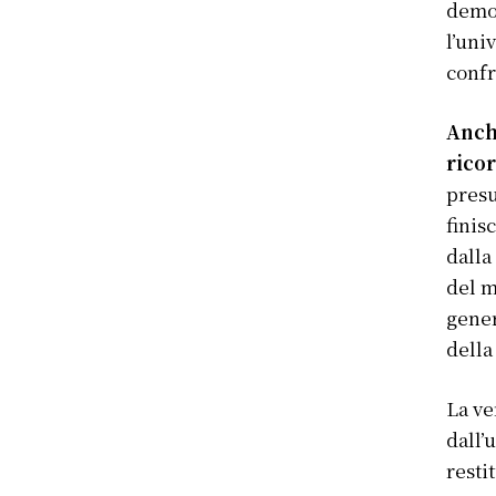
democ
l’uni
confr
Anch
ricor
presu
finis
dalla
del m
gener
della
La ve
dall’
resti