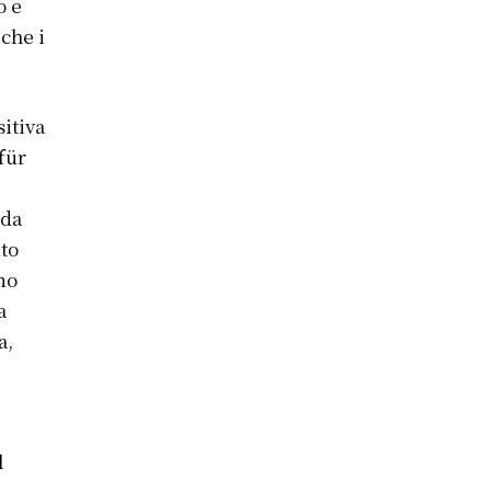
o e
che i
sitiva
für
 da
nto
gno
a
a,
l