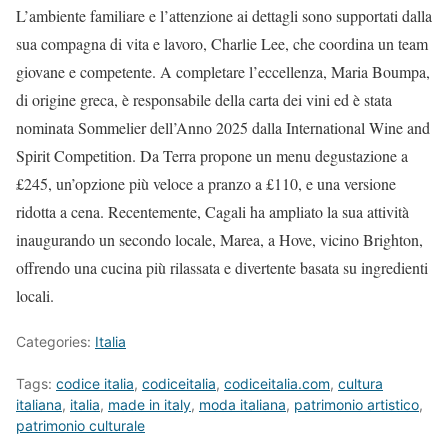
L’ambiente familiare e l’attenzione ai dettagli sono supportati dalla
sua compagna di vita e lavoro, Charlie Lee, che coordina un team
giovane e competente. A completare l’eccellenza, Maria Boumpa,
di origine greca, è responsabile della carta dei vini ed è stata
nominata Sommelier dell’Anno 2025 dalla International Wine and
Spirit Competition. Da Terra propone un menu degustazione a
£245, un’opzione più veloce a pranzo a £110, e una versione
ridotta a cena. Recentemente, Cagali ha ampliato la sua attività
inaugurando un secondo locale, Marea, a Hove, vicino Brighton,
offrendo una cucina più rilassata e divertente basata su ingredienti
locali.
Categories:
Italia
Tags:
codice italia
,
codiceitalia
,
codiceitalia.com
,
cultura
italiana
,
italia
,
made in italy
,
moda italiana
,
patrimonio artistico
,
patrimonio culturale