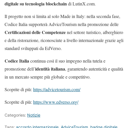
digitale su tecnologia blockchain
di LutinX.com.
Il progetto non si limita al solo Made in Italy: nella seconda fase,
Codice Italia supporterà AdviceTourism nella promozione delle
Certificazioni delle Competenze
nel settore turistico, alberghiero
e della ristorazione, riconosciute a livello internazionale grazie agli
standard sviluppati da EdVerso.
Codice Italia
continua così il suo impegno nella tutela e
identità italiana
promozione dell’
, garantendo autenticità e qualità
in un mercato sempre più globale e competitivo.
Scoprite di più:
https://advicetourism.com/
Scoprite di più:
https://www.edverso.org/
Categories:
Notizie
Tags:
accordo internazionale
,
AdviceTourism
,
badge digitale
,