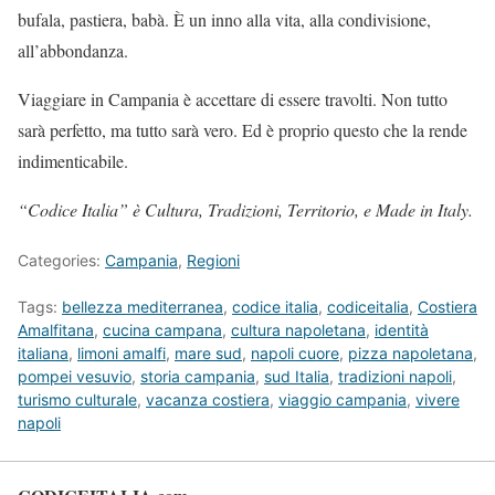
bufala, pastiera, babà. È un inno alla vita, alla condivisione,
all’abbondanza.
Viaggiare in Campania è accettare di essere travolti. Non tutto
sarà perfetto, ma tutto sarà vero. Ed è proprio questo che la rende
indimenticabile.
“Codice Italia” è Cultura, Tradizioni, Territorio, e Made in Italy.
Categories:
Campania
,
Regioni
Tags:
bellezza mediterranea
,
codice italia
,
codiceitalia
,
Costiera
Amalfitana
,
cucina campana
,
cultura napoletana
,
identità
italiana
,
limoni amalfi
,
mare sud
,
napoli cuore
,
pizza napoletana
,
pompei vesuvio
,
storia campania
,
sud Italia
,
tradizioni napoli
,
turismo culturale
,
vacanza costiera
,
viaggio campania
,
vivere
napoli