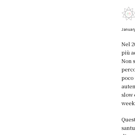
Januar
Nel 2
più a
Non s
perco
poco 
auten
slow 
weeke
Quest
santu