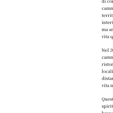
di co
cammi
terri
inter
ma an
vita 
Nel 2
cammi
risto
local
dista
vita 
Quest
spiri
breve