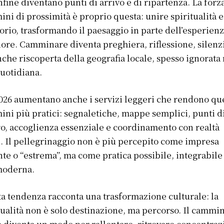
nfine diventano punti di arrivo e di ripartenza. La forz
ni di prossimità è proprio questa: unire spiritualità e
torio, trasformando il paesaggio in parte dell’esperien
iore. Camminare diventa preghiera, riflessione, silenz
che riscoperta della geografia locale, spesso ignorata 
quotidiana.
026 aumentano anche i servizi leggeri che rendono qu
ni più pratici: segnaletiche, mappe semplici, punti d
ro, accoglienza essenziale e coordinamento con realtà
i. Il pellegrinaggio non è più percepito come impresa
nte o “estrema”, ma come pratica possibile, integrabile
moderna.
a tendenza racconta una trasformazione culturale: la
tualità non è solo destinazione, ma percorso. Il cammi
 diventa un modo per rallentare, ritrovare concentra