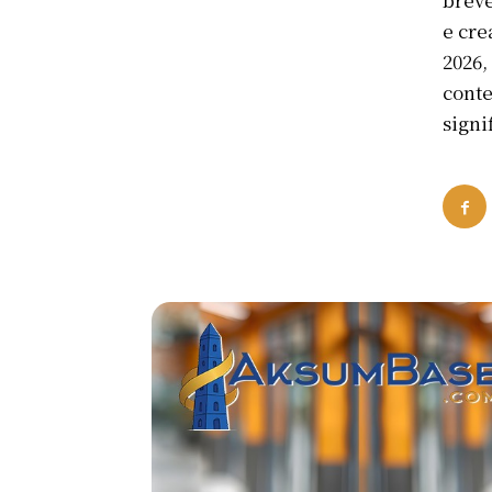
e cre
2026,
conte
signi