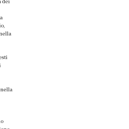
a dei
za
io,
nella
esti
i
 nella
no
zione