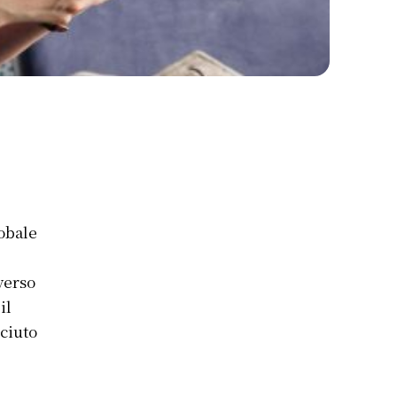
lobale
verso
il
sciuto