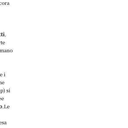
ncora
ti
,
rte
rmano
e i
me
p) si
ee
o
.Le
esa