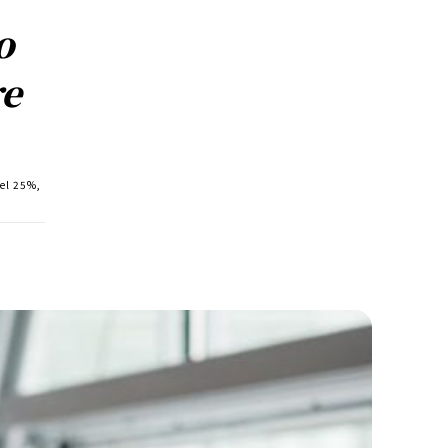
o
re
del 25%,