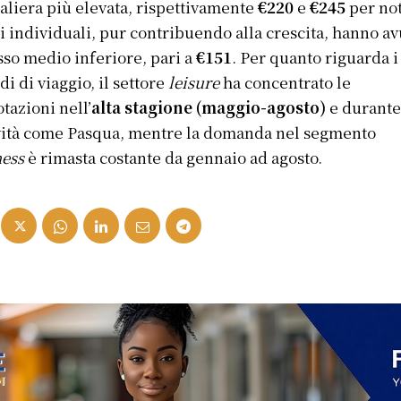
aliera più elevata, rispettivamente
€220
e
€245
per not
ti individuali, pur contribuendo alla crescita, hanno av
sso medio inferiore, pari a
€151
. Per quanto riguarda i
di di viaggio, il settore
leisure
ha concentrato le
tazioni nell’
alta stagione (maggio-agosto)
e durante
vità come Pasqua, mentre la domanda nel segmento
ness
è rimasta costante da gennaio ad agosto.