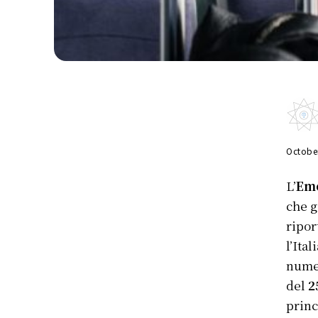
Octobe
L’
Eme
che g
ripor
l’Ita
numer
del
2
princ