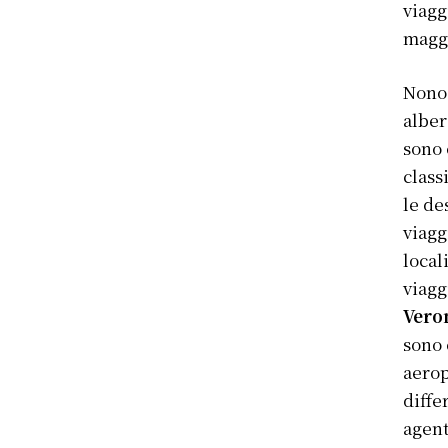
viagg
maggi
Nonos
alber
sono 
clas
le de
viagg
local
viagg
Vero
sono 
aerop
diffe
agent