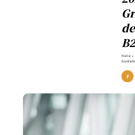
Gr
de
B
Italia
Guidato