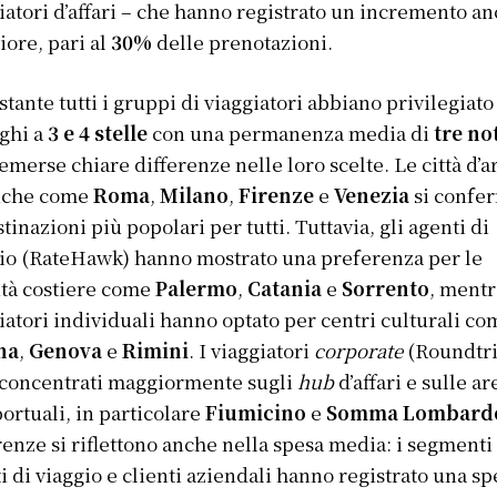
iatori d’affari – che hanno registrato un incremento a
ore, pari al
30%
delle prenotazioni.
tante tutti i gruppi di viaggiatori abbiano privilegiato
ghi a
3 e 4 stelle
con una permanenza media di
tre not
emerse chiare differenze nelle loro scelte. Le città d’a
siche come
Roma
,
Milano
,
Firenze
e
Venezia
si confe
stinazioni più popolari per tutti. Tuttavia, gli agenti di
io (RateHawk) hanno mostrato una preferenza per le
ità costiere come
Palermo
,
Catania
e
Sorrento
, mentr
iatori individuali hanno optato per centri culturali co
na
,
Genova
e
Rimini
. I viaggiatori
corporate
(Roundtri
concentrati maggiormente sugli
hub
d’affari e sulle ar
ortuali, in particolare
Fiumicino
e
Somma Lombard
renze si riflettono anche nella spesa media: i segmenti
i di viaggio e clienti aziendali hanno registrato una sp