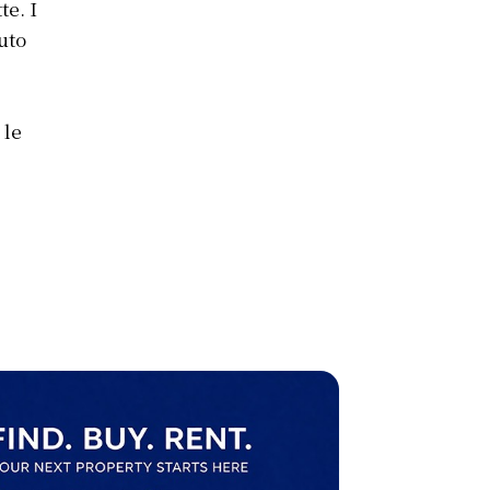
te. I
uto
 le