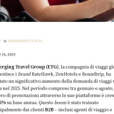
REDAZIONE ITALIA
By
r 16, 2025
rging Travel Group (ETG)
, la compagnia di viaggi g
estisce i
brand
RateHawk, ZenHotels e Roundtrip, ha
tato un significativo aumento della domanda di viaggi 
lia nel 2025. Nel periodo compreso tra gennaio e agosto, 
o di prenotazioni attraverso le sue piattaforme è cre
5%
su base annua. Questo
boom
è stato trainato
ipalmente dai clienti
B2B
– inclusi agenti di viaggio e