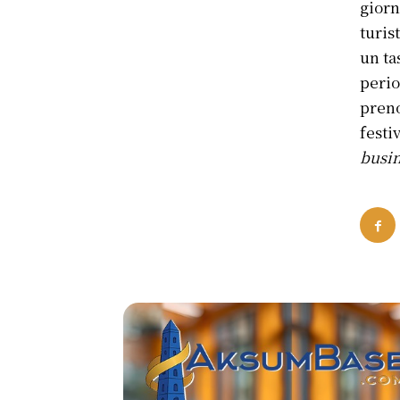
giorn
turis
un ta
perio
preno
festi
busi