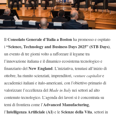
Consolato Generale d’Italia a Boston
Il
ha promosso e ospitato
“Science, Technology and Business Days 2025” (STB Days)
i
,
un evento di tre giorni volto a rafforzare il legame tra
l’innovazione italiana e il dinamico ecosistema tecnologico e
New England
finanziario del
. L’iniziativa, tenutasi all’inizio di
ottobre, ha riunito scienziati, imprenditori,
venture capitalist
e
accademici italiani e italo-americani, con l’obiettivo primario di
valorizzare l’eccellenza del
Made in Italy
nei settori ad alto
contenuto tecnologico. L’agenda dei lavori si è concentrata su
Advanced Manufacturing
temi di frontiera come l’
,
Intelligenza Artificiale (AI)
Scienze della Vita
l’
e le
, settori in