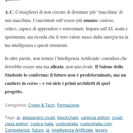
A.C.
Consiglierei di non cercare di diventare più “macchina’ di
umano
una macchina. Concentrati sull’essere più
: curioso,
critico, capace di apprendere e reinventarti. Impara sull’AI, usala e
sperimenta, ma ricorda che il vero valore nasce dalla sinergia tra la
tua intelligenza e questi strumenti.
In altre parole, non temere l’Intelligenza Artificiale: considera che
alleata
Il Salone dello
dovrebbe essere una tua
, non una rivale.
Studente lo conferma: il futuro non è predeterminato, ma un
cantiere in corso – e voi siete i primi architetti di quel
progetto.
Categories:
Cyber & Tech
,
Formazione
Tags:
ai
,
alessandro civati
,
blockchain
,
campus editori
,
civati
,
class editori
,
codice italia
,
codiceitalia
,
codiceitalia.com
,
Competenze
,
futuro
,
ia
,
Intelligenza Artificiale
,
lavoro
,