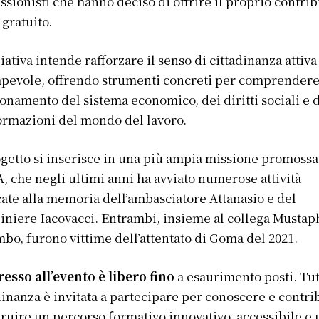
ssionisti che hanno deciso di offrire il proprio contrib
 gratuito.
ziativa intende rafforzare il senso di cittadinanza attiva
pevole, offrendo strumenti concreti per comprendere 
onamento del sistema economico, dei diritti sociali e 
ormazioni del mondo del lavoro.
ogetto si inserisce in una più ampia missione promossa
, che negli ultimi anni ha avviato numerose attività
ate alla memoria dell’ambasciatore Attanasio e del
iniere Iacovacci. Entrambi, insieme al collega Mustap
bo, furono vittime dell’attentato di Goma del 2021.
resso all’evento è libero fino
a esaurimento posti. Tut
dinanza è invitata a partecipare per conoscere e contri
truire un percorso formativo innovativo, accessibile e 