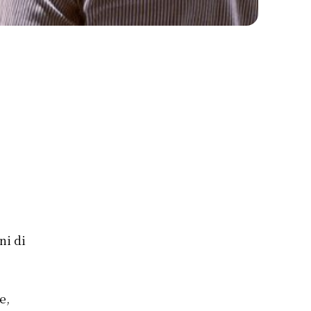
ini di
e
e,