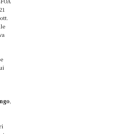
ISFOA
21
ott.
ile
va
 e
ui
ngo
,
ri