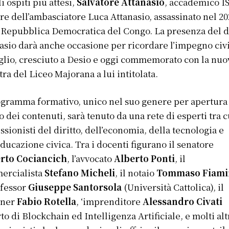
li ospiti più attesi,
Salvatore Attanasio
, accademico 
re dell’ambasciatore Luca Attanasio, assassinato nel 20
 Repubblica Democratica del Congo. La presenza del d
asio darà anche occasione per ricordare l’impegno civ
iglio, cresciuto a Desio e oggi commemorato con la nuo
tra del Liceo Majorana a lui intitolata.
ogramma formativo, unico nel suo genere per apertura
lo dei contenuti, sarà tenuto da una rete di esperti tra c
ssionisti del diritto, dell’economia, della tecnologia e
educazione civica. Tra i docenti figurano il senatore
rto Cociancich
, l’avvocato
Alberto Ponti
, il
ercialista
Stefano Micheli
, il notaio
Tommaso Fiami
ofessor
Giuseppe Santorsola
(Università Cattolica), il
gner
Fabio Rotella
, ‘imprenditore
Alessandro Civati
to di Blockchain ed Intelligenza Artificiale, e molti alt