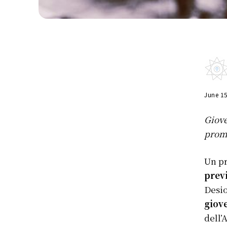
June 1
Giove
promo
Un p
previ
Desio
giove
dell’