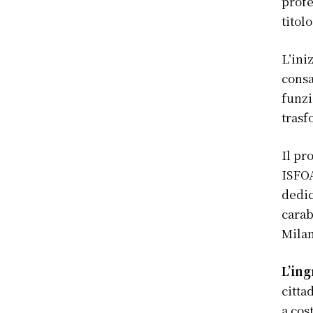
profe
titolo
L’ini
consa
funzi
trasf
Il pr
ISFOA
dedic
carab
Milam
L’ing
citta
a cos