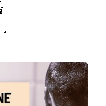
i
ncontri