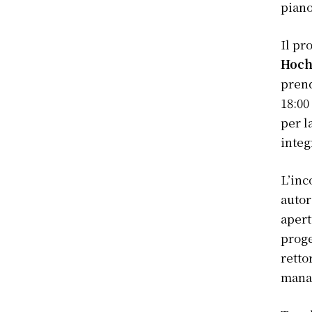
piano
Il pr
Hoch
prend
18:00
per l
integ
L’inc
autor
apert
proge
retto
mana