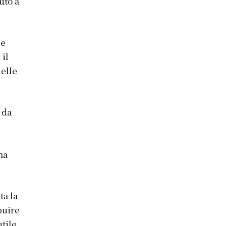
uto a
 e
il
delle
 da
ha
ta la
buire
utile