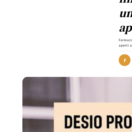
un
ap
Formaz
aperti 