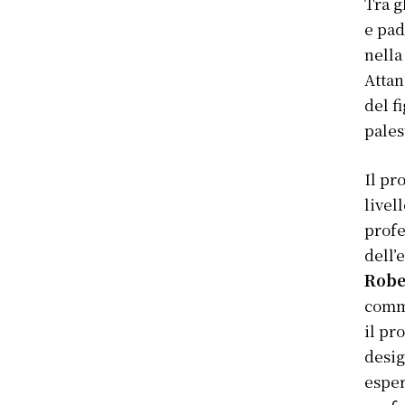
Tra g
e pad
nella
Attan
del f
pales
Il pr
livel
profe
dell’
Robe
comm
il pr
desi
esper