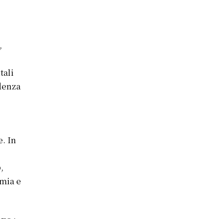
,
e
tali
idenza
. In
o
,
mia e