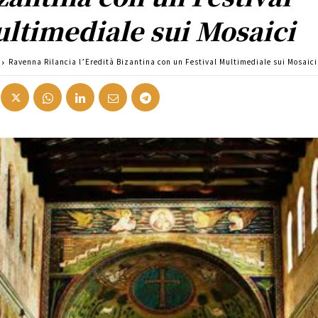
ltimediale sui Mosaici
Ravenna Rilancia l’Eredità Bizantina con un Festival Multimediale sui Mosaici