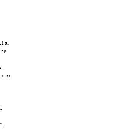
i al
che
za
onore
i,
i,