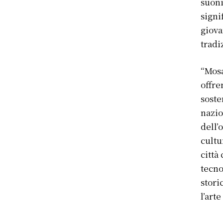
suoni
signi
giova
tradi
“Mosa
offre
soste
nazio
dell’
cultu
città
tecno
stori
l’art