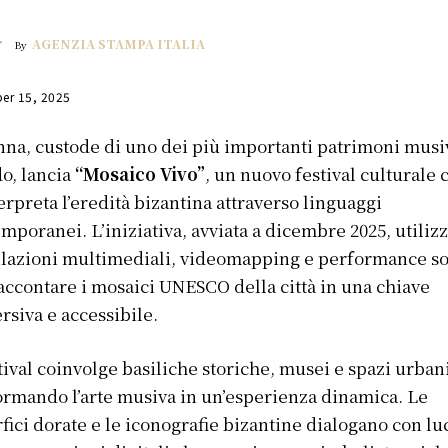
AGENZIA STAMPA ITALIA
By
er 15, 2025
na, custode di uno dei più importanti patrimoni musiv
o, lancia
“Mosaico Vivo”
, un nuovo festival culturale 
erpreta l’eredità bizantina attraverso linguaggi
mporanei. L’iniziativa, avviata a dicembre 2025, utiliz
llazioni multimediali, videomapping e performance s
accontare i mosaici UNESCO della città in una chiave
siva e accessibile.
stival coinvolge basiliche storiche, musei e spazi urban
ormando l’arte musiva in un’esperienza dinamica. Le
fici dorate e le iconografie bizantine dialogano con luc