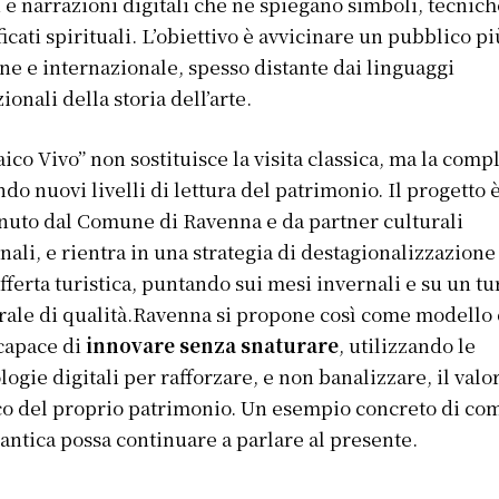
 e narrazioni digitali che ne spiegano simboli, tecnich
ficati spirituali. L’obiettivo è avvicinare un pubblico pi
ne e internazionale, spesso distante dai linguaggi
zionali della storia dell’arte.
ico Vivo” non sostituisce la visita classica, ma la compl
ndo nuovi livelli di lettura del patrimonio. Il progetto 
nuto dal Comune di Ravenna e da partner culturali
nali, e rientra in una strategia di destagionalizzazione
offerta turistica, puntando sui mesi invernali e su un t
rale di qualità.Ravenna si propone così come modello 
 capace di
innovare senza snaturare
, utilizzando le
logie digitali per rafforzare, e non banalizzare, il valo
co del proprio patrimonio. Un esempio concreto di co
e antica possa continuare a parlare al presente.