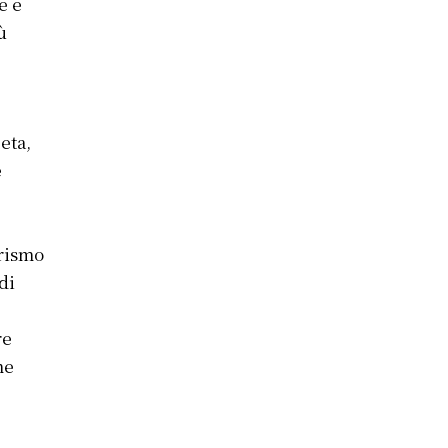
e e
ù
eta,
è
urismo
di
re
me