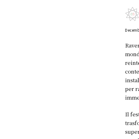
Decemb
Raven
mond
reint
conte
insta
per r
immer
Il fe
trasf
super